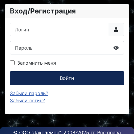
Вход/Регистрация
Логин
Пароль
Показа
Запомнить меня
Войти
Забыли пароль?
Забыли логин?
© ООО "Лакедемон", 2008-2025 гг. Все права